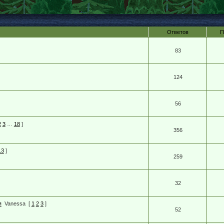
Ответов
П
83
124
56
2
3
…
18
]
356
13
]
259
32
я
Vanessa
[
1
2
3
]
52