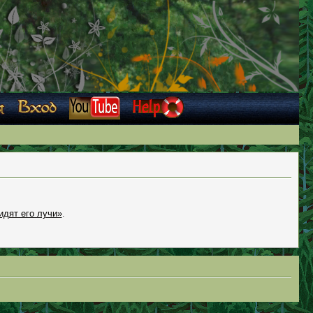
идят его лучи»
.