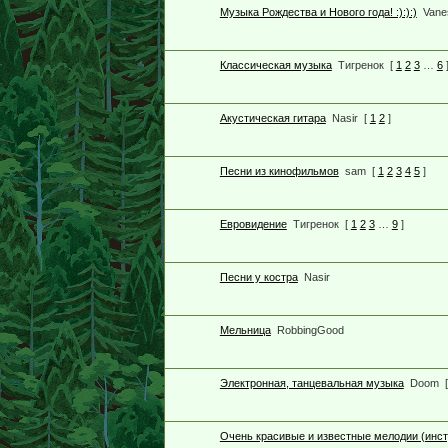
Музыка Рождества и Нового года! :):):)
Vane
Классическая музыка
Тигренок
[
1
2
3
…
6
Акустическая гитара
Nasir
[
1
2
]
Песни из кинофильмов
sam
[
1
2
3
4
5
]
Евровидение
Тигренок
[
1
2
3
…
9
]
Песни у костра
Nasir
Мельница
RobbingGood
Электронная, танцевальная музыка
Doom
[
Очень красивые и известные мелодии (инс