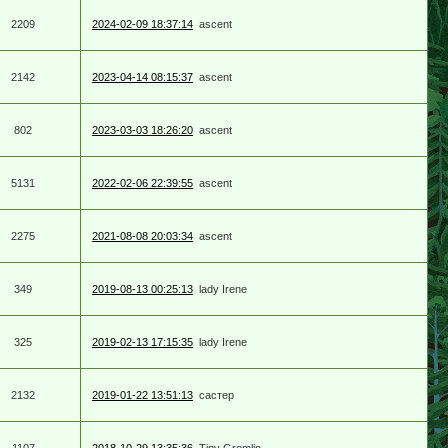
2209
2024-02-09 18:37:14
ascent
2142
2023-04-14 08:15:37
ascent
802
2023-03-03 18:26:20
ascent
5131
2022-02-06 22:39:55
ascent
2275
2021-08-08 20:03:34
ascent
349
2019-08-13 00:25:13
lady Irene
325
2019-02-13 17:15:35
lady Irene
2132
2019-01-22 13:51:13
састер
1107
2018-10-29 13:35:36
Tiny Gremlin