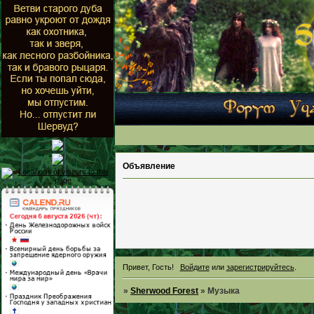
Объявление
Привет, Гость!
Войдите
или
зарегистрируйтесь
.
»
Sherwood Forest
»
Музыка