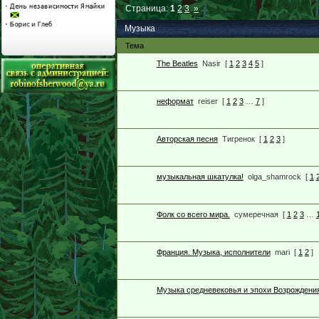
Страница:
1
2
3
»
Музыка
Тема
The Beatles
Nasir
[
1
2
3
4
5
]
неформат
reiser
[
1
2
3
…
7
]
Авторская песня
Тигренок
[
1
2
3
]
музыкальная шкатулка!
olga_shamrock
[
1
Фолк со всего мира.
сумеречная
[
1
2
3
…
Франция. Музыка, исполнители
mari
[
1
2
]
Музыка средневековья и эпохи Возрождени