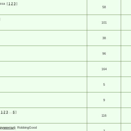
ssa
[
1
2
3
]
58
]
101
38
96
164
5
9
1
2
3
…
6
]
116
трументал)
RobbingGood
7