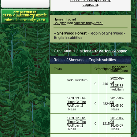
сериала
.
Привет, Гость!
Войдите
или
зарегистрируйтесь
.
»
Sherwood Forest
»
Robin of Sherwood -
English subtitles
Страница:
1
2
»
Новая тема
Новый опрос
Robin of Sherwood - English subtitles
Последнее
Тема
Ответов
Просмотров
сообщение
2022-09-
velo
veloltum
24
0
446
23:35:58
veloltum
S03E13 The
2017-06-
Time Of The
06
0
4824
Wolf part 2
16:45:30
Nasir
Nasir
S03E12 The
2017-06-
Time Of The
06
0
1215
Wolf part 1
16:45:07
Nasir
Nasir