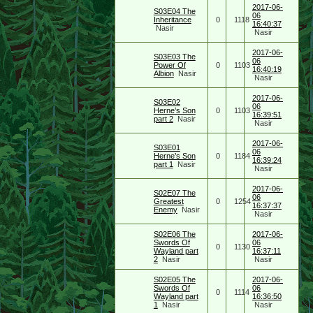
2017-06-
S03E04 The
06
Inheritance
0
1118
16:40:37
Nasir
Nasir
2017-06-
S03E03 The
06
Power Of
0
1103
16:40:19
Albion
Nasir
Nasir
2017-06-
S03E02
06
Herne’s Son
0
1103
16:39:51
part 2
Nasir
Nasir
2017-06-
S03E01
06
Herne’s Son
0
1184
16:39:24
part 1
Nasir
Nasir
2017-06-
S02E07 The
06
Greatest
0
1254
16:37:37
Enemy
Nasir
Nasir
S02E06 The
2017-06-
Swords Of
06
0
1130
Wayland part
16:37:11
2
Nasir
Nasir
S02E05 The
2017-06-
Swords Of
06
0
1114
Wayland part
16:36:50
1
Nasir
Nasir