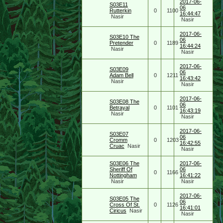
2017-06-
S03E11
06
Rutterkin
0
1100
16:44:47
Nasir
Nasir
2017-06-
S03E10 The
06
Pretender
0
1189
16:44:24
Nasir
Nasir
2017-06-
S03E09
06
Adam Bell
0
1211
16:43:42
Nasir
Nasir
2017-06-
S03E08 The
06
Betrayal
0
1101
16:43:19
Nasir
Nasir
2017-06-
S03E07
06
Cromm
0
1203
16:42:55
Cruac
Nasir
Nasir
S03E06 The
2017-06-
Sheriff Of
06
0
1166
Nottingham
16:41:22
Nasir
Nasir
2017-06-
S03E05 The
06
Cross Of St.
0
1126
16:41:01
Ciricus
Nasir
Nasir