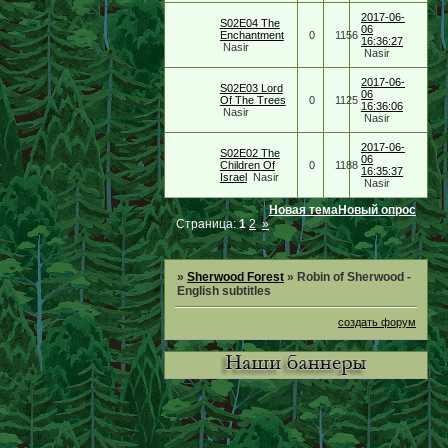
2017-06-
S02E04 The
06
Enchantment
0
1156
16:36:27
Nasir
Nasir
2017-06-
S02E03 Lord
06
Of The Trees
0
1125
16:36:06
Nasir
Nasir
2017-06-
S02E02 The
06
Children Of
0
1188
16:35:37
Israel
Nasir
Nasir
Новая тема
Новый опрос
Страница:
1
2
»
»
Sherwood Forest
»
Robin of Sherwood -
English subtitles
создать форум