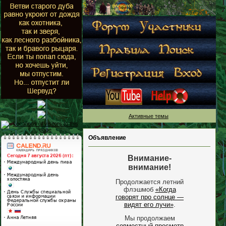
Активные темы
Объявление
Внимание-
внимание!
Продолжается летний
флэшмоб
«Когда
говорят про солнце —
видят его лучи»
.
Мы продолжаем
совместный просмотр